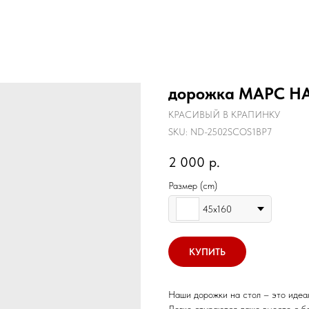
дорожка МАРС НА
КРАСИВЫЙ В КРАПИНКУ
SKU:
ND-2502SCOS1BP7
2 000
р.
Размер (cm)
45х160
КУПИТЬ
Наши дорожки на стол – это идеал