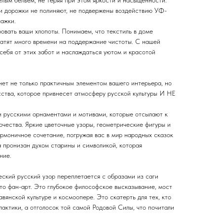
елым бельем, не теряя при этом яркости и насыщенности.
ши дорожки не полиняют, не подвержены воздействию УФ-
лажки.
овать ваши хлопоты. Понимаем, что текстиль в доме
ратят много времени на поддержание чистоты. С нашей
себя от этих забот и наслаждаться уютом и красотой
ет не только практичным элементом вашего интерьера, но
ства, которое привнесет атмосферу русской культуры И НЕ
 русскими орнаментами и мотивами, которые отсылают к
рчества. Яркие цветочные узоры, геометрические фигуры и
рмоничное сочетание, погружая вас в мир народных сказок
а пронизан духом старины и символикой, которая
ние.
еский русский узор переплетается с образами из саги
то фан-арт. Это глубокое философское высказывание, мост
вянской культуре и космоопере. Это скатерть для тех, кто
лактики, а отголосок той самой Родовой Силы, что почитали