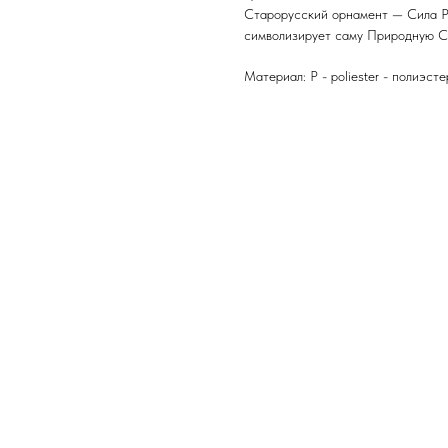
Старорусский орнамент — Сила Ро
символизирует саму Природную Си
Материал: P - poliester - полиэсте