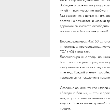
Легко стираются даже вместе с б
Забудьте о сложностях ухода: на
лучей и практически не требуют г
Мы создали их с целью минимизир
постоянно пачкается, и хозяйки т
дорожкой вы сможете освободить 
вашего стола без лишних усилий!
Дорожка размером 45х160 см стан
и настоящим произведением искус
ТОЛЬКО) в ваш дом.
Дорожка украшена традиционными
богатому наследию народного тво
изображения животных создают га
и легенд. Каждый элемент дизайн
передается из поколения в поколе
Создание орнамента, где классич
«Звёздные Войны», — это не прос
между архетипами защитника в сла
видит в Силе не магию далекой га
предки.