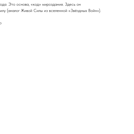
да: Это основа, «код» мироздания. Здесь он
лу (аналог Живой Силы из вселенной «Звёздных Войн»).
р