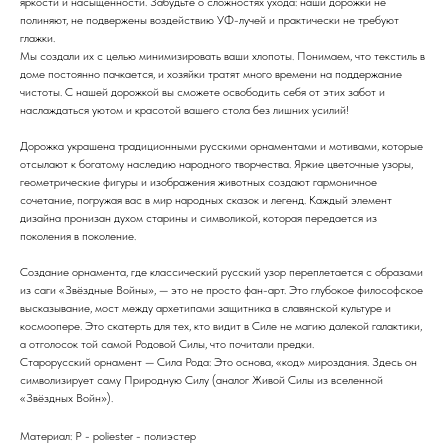
яркости и насыщенности. Забудьте о сложностях ухода: наши дорожки не
полиняют, не подвержены воздействию УФ-лучей и практически не требуют
глажки.
Мы создали их с целью минимизировать ваши хлопоты. Понимаем, что текстиль в
доме постоянно пачкается, и хозяйки тратят много времени на поддержание
чистоты. С нашей дорожкой вы сможете освободить себя от этих забот и
наслаждаться уютом и красотой вашего стола без лишних усилий!
Дорожка украшена традиционными русскими орнаментами и мотивами, которые
отсылают к богатому наследию народного творчества. Яркие цветочные узоры,
геометрические фигуры и изображения животных создают гармоничное
сочетание, погружая вас в мир народных сказок и легенд. Каждый элемент
дизайна пронизан духом старины и символикой, которая передается из
поколения в поколение.
Создание орнамента, где классический русский узор переплетается с образами
из саги «Звёздные Войны», — это не просто фан-арт. Это глубокое философское
высказывание, мост между архетипами защитника в славянской культуре и
космоопере. Это скатерть для тех, кто видит в Силе не магию далекой галактики,
а отголосок той самой Родовой Силы, что почитали предки.
Старорусский орнамент — Сила Рода: Это основа, «код» мироздания. Здесь он
символизирует саму Природную Силу (аналог Живой Силы из вселенной
«Звёздных Войн»).
Материал: P - poliester - полиэстер