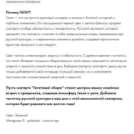
поколения в поколение.
Почему ГАГАТ?
Гагат — это не просто красивый минерал, а камень с богатой историей и
глубоким значением. Его насыщенный черный цвет с легким блеском придает
скатерти особую элегантность и загадочность. Русский орнамент, который
украшает эту скатерть, сочетает в себе традиционные узоры, передающие дух
русской культуры, и современные элементы дизайна, создавая гармоничное
единство прошлого и настоящего.
Цвет гагата символизирует защиту и стабильность. С древних времен считалось,
что гагат обладает мощными оберегающими свойствами, защищая от негативной
энергии и принося спокойствие в дом. Выбирая скатерть гагатового цвета, вы не
только добавляете в свой интерьер стильный элемент, но и наполняете
пространство положительной энергией и защитой.
Пусть скатерть "Гагатовый оберег" станет центром ваших семейных
встреч и праздников, создавая атмосферу тепла и уюта. Добавьте
частичку русской культуры в ваш дом с этой великолепной скатертью,
которая будет радовать вас долгие годы!
Цвет: Зеленый
Материал: P - poliester - полиэстер