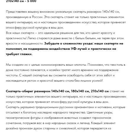
210х140 см - 5 000
Представляем вашему вниманию уникальную скатерть размером 140х140 см,
произведенную в России. Эта скатерть станет не только практичным элементом
вашего интерьера, но и настоящим произведением искусства, которое привнесет
атмосферу русской культуры в ваш дом.
Все наши скатерти – это идеальное решение для тех, кто ценит красоту и
практичность! Легко стираются даже вместе с белым бельем, не теряя при этом
яркости и насыщенности.
Забудьте о сложностях ухода: наши скатерти не
полиняют, не подвержены воздействию УФ-лучей и практически не
требуют глажки.
Мы создали их с целью минимизировать ваши хлопоты. Понимаем, что текстиль в
доме постоянно пачкается, и хозяйки тратят много времени на поддержание
чистоты. С нашей скатертью вы сможете освободить себя от этих забот и
наслаждаться уютом и красотой вашего стола без лишних усилий!
Скатерть-оберег размером 140х140 см, 180х140 см, 210х140 см
станет не
только практичным элементом вашего интерьера, но и настоящим произведением
искусства, которое привнесет атмосферу русской культуры в ваш дом.
Скатерть украшена традиционными русскими орнаментами и мотивами, которые
отсылают к богатому наследию народного творчества. Цветочные узоры,
геометрические фигуры и изображения животных создают гармоничное
сочетание, погружая вас в мир народных сказок и легенд. Каждый элемент
дизайна пронизан духом старины и символикой, которая передается из