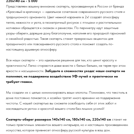
220х140 см - 5 000
Представляем вашему вниманию скатерть, произведенную в России от бренда
«Красивый в крапинку» — идеальное сочетание современного русского стиля и
традиционного орнамента. Цвет нежной карамели в 2х! создаёт атмосферу
тепла, нежности и уюта, а геометричный рисунок с птицами и растительными
мотивами обращается к сказкам и ремеслам. По периметру идут защитные
узоры-обереги, дарящие дому благополучие, наполняя его природной гармонией
и семейной радостью. Такая скатерть станет прекрасным акцентом для
праздничного или повседневного русского стола и поможет создать по-
настоящему душевную атмосферу.
Все наши скатерти – это идеальное решение для тех, кто ценит красоту и
практичность! Легко стираются даже вместе с белым бельем, не теряя при этом
яркости и насыщенности.
Забудьте о сложностях ухода: наши скатерти не
полиняют, не подвержены воздействию УФ-лучей и практически не
требуют глажки.
Мы создали их с целью минимизировать ваши хлопоты. Понимаем, что текстиль в
доме постоянно пачкается, и хозяйки тратят много времени на поддержание
чистоты. С нашей скатертью вы сможете освободить себя от этих забот и
наслаждаться уютом и красотой вашего стола без лишних усилий!
Скатерть-оберег размером 140х140 см, 180х140 см, 220х140 см
станет не
только практичным элементом вашего интерьера, но и настоящим произведением
искусства, которое привнесет атмосферу русской культуры в ваш дом.